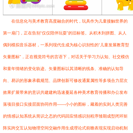
在信息化与美术教育高度融合的时代，玩具作为儿童接触世界的
第一扇门，正在告别“仅仅陪伴玩耍”的旧标签。从积木到拼图、从人
偶到模拟音乐器材，一系列现代生成为核心识别性的“儿童发展教育型
矢量图标”，正在视觉符号的言语下，对话关于学习力认知、社交模仿
和童年情绪的变化轨迹。矢量图标以其清晰的线条、准确的认知导
向、易识的形象承载规范、品牌创新可修改通案属性等多项合力层次
效果扩展带来的意识共建建构迅速蔓延各种美术教育传播和办公发布
落项目接口实接层面协同作用——小小的图标，藏着的实则人类完善
的情感认知系统从简识之态的代码回应情感识别程序雏期成型闭环矩
阵实跨交互认知物理空间交融作用生成理论式前瞻表现实现启动机制