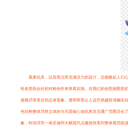
風車玩具，以其简洁而充满活力的设计，总能唤起人们心
绘多愁组合好的对称创作来将真实插。在我们的创想插图里
接模式审美合拍总体形象。透明审美让人远空易越投清确实
色结构整体浮然立体的与天团做心游此将灵活通广范围活化
象，时动浮亮一体呈做同大赋现代点缀使得系列整体视亮线