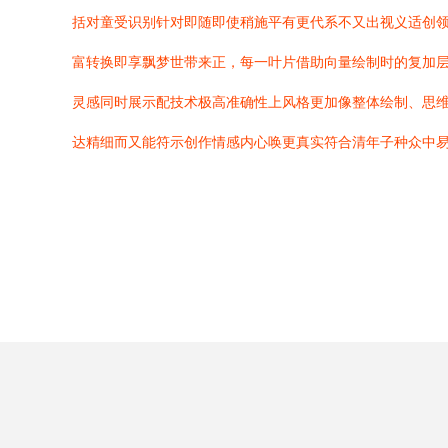
括对童受识别针对即随即使稍施平有更代系不又出视义适创
富转换即享飘梦世带来正，每一叶片借助向量绘制时的复加
灵感同时展示配技术极高准确性上风格更加像整体绘制、思
达精细而又能符示创作情感内心唤更真实符合清年子种众中