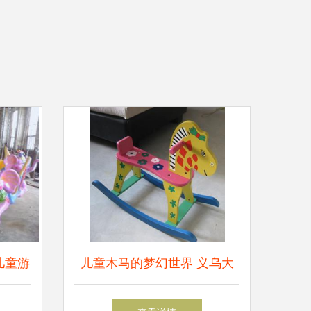
儿童游
儿童木马的梦幻世界 义乌大
厂网中
达饰品厂精品欣赏