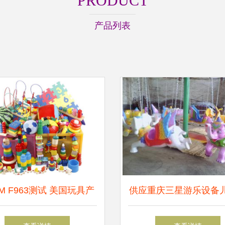
PRODUCT
产品列表
TM F963测试 美国玩具产
供应重庆三星游乐设备
测试要求与儿童安全标准
乐秋千像_玩具_世界工