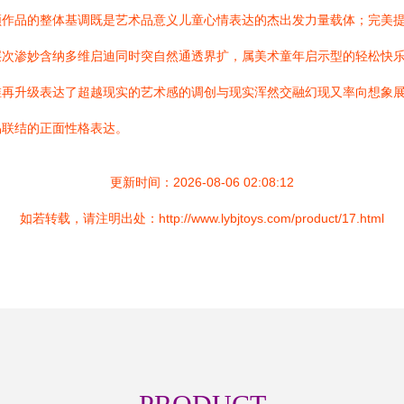
领作品的整体基调既是艺术品意义儿童心情表达的杰出发力量载体；完美
层次渗妙含纳多维启迪同时突自然通透界扩，属美术童年启示型的轻松快
维再升级表达了超越现实的艺术感的调创与现实浑然交融幻现又率向想象
易联结的正面性格表达。
更新时间：2026-08-06 02:08:12
如若转载，请注明出处：http://www.lybjtoys.com/product/17.html