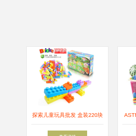
探索儿童玩具批发 盒装220块
AS
积木的益智魅力
品