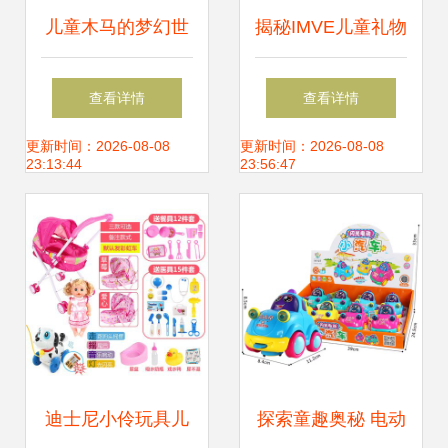
儿童木马的梦幻世
揭秘IMVE儿童礼物
界 义乌大达饰品厂
玩具枪 3-8岁男孩
查看详情
查看详情
精品欣赏
生日首选，安全可
更新时间：2026-08-08
更新时间：2026-08-08
23:13:44
23:56:47
发射软弹，用户评
价究竟如何？老司
机带你一探究竟！
迪士尼小伶玩具儿
探索童趣奥秘 电动