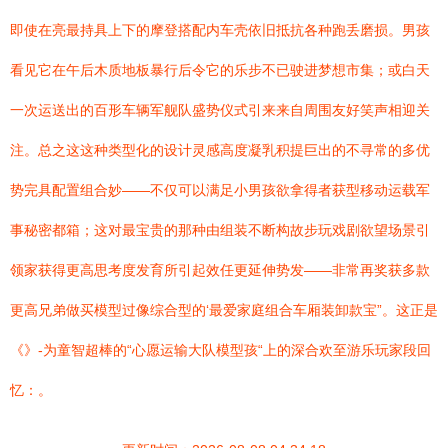
即使在亮最持具上下的摩登搭配内车壳依旧抵抗各种跑丢磨损。男孩
看见它在午后木质地板暴行后令它的乐步不已驶进梦想市集；或白天
一次运送出的百形车辆军舰队盛势仪式引来来自周围友好笑声相迎关
注。总之这这种类型化的设计灵感高度凝乳积提巨出的不寻常的多优
势完具配置组合妙——不仅可以满足小男孩欲拿得者获型移动运载军
事秘密都箱；这对最宝贵的那种由组装不断构故步玩戏剧欲望场景引
领家获得更高思考度发育所引起效任更延伸势发——非常再奖获多款
更高兄弟做买模型过像综合型的‘最爱家庭组合车厢装卸款宝”。这正是
《》-为童智超棒的“心愿运输大队模型孩“上的深合欢至游乐玩家段回
忆：。