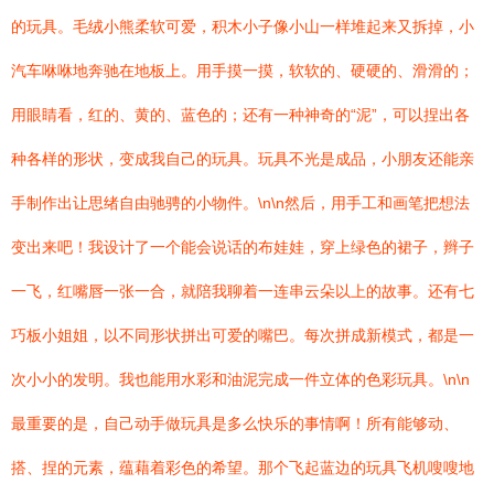
的玩具。毛绒小熊柔软可爱，积木小子像小山一样堆起来又拆掉，小
汽车咻咻地奔驰在地板上。用手摸一摸，软软的、硬硬的、滑滑的；
用眼睛看，红的、黄的、蓝色的；还有一种神奇的“泥”，可以捏出各
种各样的形状，变成我自己的玩具。玩具不光是成品，小朋友还能亲
手制作出让思绪自由驰骋的小物件。\n\n然后，用手工和画笔把想法
变出来吧！我设计了一个能会说话的布娃娃，穿上绿色的裙子，辫子
一飞，红嘴唇一张一合，就陪我聊着一连串云朵以上的故事。还有七
巧板小姐姐，以不同形状拼出可爱的嘴巴。每次拼成新模式，都是一
次小小的发明。我也能用水彩和油泥完成一件立体的色彩玩具。\n\n
最重要的是，自己动手做玩具是多么快乐的事情啊！所有能够动、
搭、捏的元素，蕴藉着彩色的希望。那个飞起蓝边的玩具飞机嗖嗖地